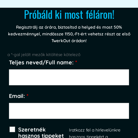
Próbáld ki most féláron!
Regisztrálj az órára, biztosítsd a helyed és most 50%
kedvezménnyel, mindössze 1150,-Ft-ért vehetsz részt az első
TwerkOut órádon!
a *-gal jelölt mezők kitöltése kötelező
Teljes neved/Full name:
*
Email:
*
Szeretnék
Iratkozz fel a hírlevelünkre
hasznos tippeket
hasznos tippekért a