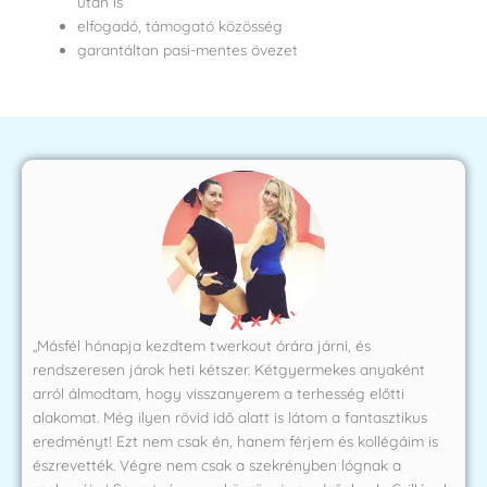
után is
elfogadó, támogató közösség
garantáltan pasi-mentes övezet
„Másfél hónapja kezdtem twerkout órára járni, és
rendszeresen járok heti kétszer. Kétgyermekes anyaként
arról álmodtam, hogy visszanyerem a terhesség előtti
alakomat. Még ilyen rövid idő alatt is látom a fantasztikus
eredményt! Ezt nem csak én, hanem férjem és kollégáim is
észrevették. Végre nem csak a szekrényben lógnak a