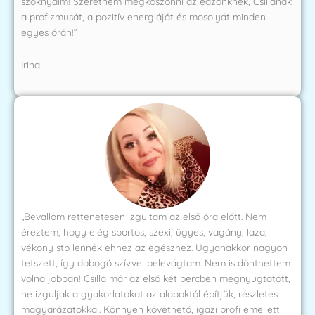
szoknyáim! Szeretném megköszönni az edzőnknek, Csillának
a profizmusát, a pozitív energiáját és mosolyát minden
egyes órán!”
Irina
„Bevallom rettenetesen izgultam az első óra előtt. Nem
éreztem, hogy elég sportos, szexi, ügyes, vagány, laza,
vékony stb lennék ehhez az egészhez. Ugyanakkor nagyon
tetszett, így dobogó szívvel belevágtam. Nem is dönthettem
volna jobban! Csilla már az első két percben megnyugtatott,
ne izguljak a gyakorlatokat az alapoktól építjük, részletes
magyarázatokkal. Könnyen követhető, igazi profi emellett