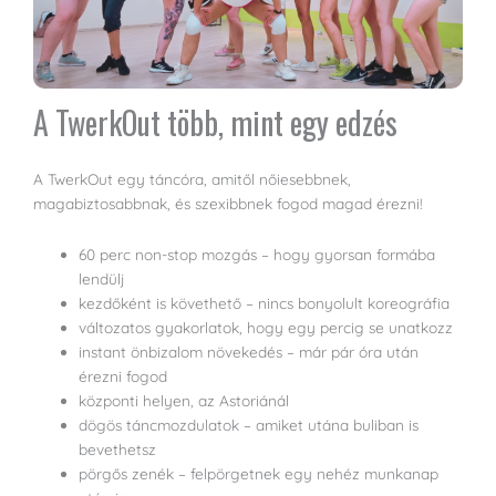
A TwerkOut több, mint egy edzés
A TwerkOut egy táncóra, amitől nőiesebbnek,
magabiztosabbnak, és szexibbnek fogod magad érezni!
60 perc non-stop mozgás – hogy gyorsan formába
lendülj
kezdőként is követhető – nincs bonyolult koreográfia
változatos gyakorlatok, hogy egy percig se unatkozz
instant önbizalom növekedés – már pár óra után
érezni fogod
központi helyen, az Astoriánál
dögös táncmozdulatok – amiket utána buliban is
bevethetsz
pörgős zenék – felpörgetnek egy nehéz munkanap