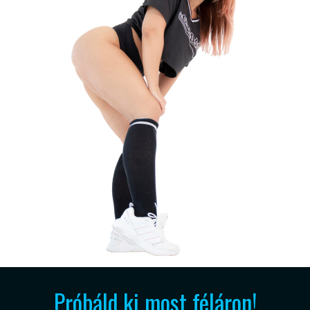
Próbáld ki most féláron!