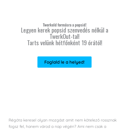
Twerkeld formásra a popsid!
Legyen kerek popsid szenvedés nélkül a
TwerkOut-tal!
Tarts velünk hétfőnként 19 órától!
Foglald le a helyed!
Régóta keresel olyan mozgást amit nem kötelező rossznak
fogsz fel, hanem várod a nap végén? Ami nem csak a