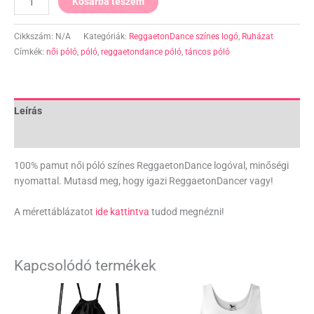
Kosárba teszem
Cikkszám:
N/A
Kategóriák:
ReggaetonDance színes logó
,
Ruházat
Címkék:
női póló
,
póló
,
reggaetondance póló
,
táncos póló
Leírás
További információk
100% pamut női póló színes ReggaetonDance logóval, minőségi
nyomattal. Mutasd meg, hogy igazi ReggaetonDancer vagy!
A mérettáblázatot
ide kattintva
tudod megnézni!
Kapcsolódó termékek
Ártartomány:
Ártartomány:
Ennek
Ennek
3.490 Ft
5.990 Ft
a
a
-
-