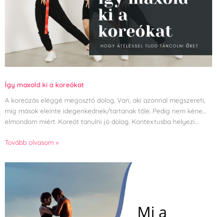
Így maxold ki a koreókat
A koreózás eléggé megosztó dolog. Van, aki azonnal megszereti,
míg mások eleinte idegenkednek/tartanak tőle. Pedig nem kéne…
elmondom miért. Koreót tanulni jó dolog. Kontextusba helyezi…
Tovább olvasom »