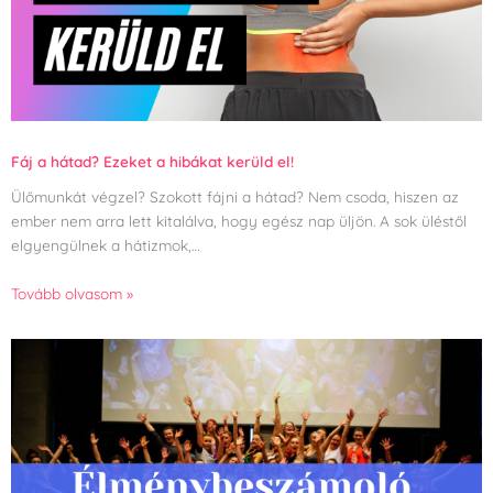
Fáj a hátad? Ezeket a hibákat kerüld el!
Ülőmunkát végzel? Szokott fájni a hátad? Nem csoda, hiszen az
ember nem arra lett kitalálva, hogy egész nap üljön. A sok üléstől
elgyengülnek a hátizmok,…
Tovább olvasom »