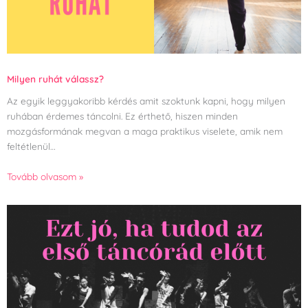
Milyen ruhát válassz?
Az egyik leggyakoribb kérdés amit szoktunk kapni, hogy milyen
ruhában érdemes táncolni. Ez érthető, hiszen minden
mozgásformának megvan a maga praktikus viselete, amik nem
feltétlenül…
Tovább olvasom »