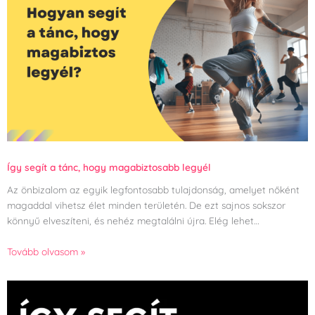
Így segít a tánc, hogy magabiztosabb legyél
Az önbizalom az egyik legfontosabb tulajdonság, amelyet nőként
magaddal vihetsz élet minden területén. De ezt sajnos sokszor
könnyű elveszíteni, és nehéz megtalálni újra. Elég lehet…
Tovább olvasom »