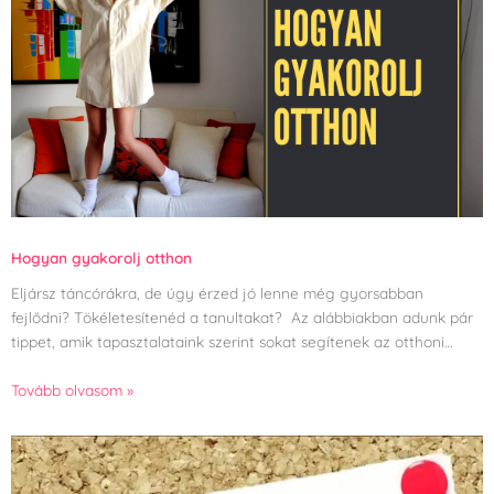
Hogyan gyakorolj otthon
Eljársz táncórákra, de úgy érzed jó lenne még gyorsabban
fejlődni? Tökéletesítenéd a tanultakat? Az alábbiakban adunk pár
tippet, amik tapasztalataink szerint sokat segítenek az otthoni…
Tovább olvasom »