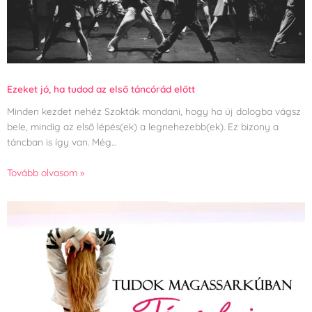
Ezeket jó, ha tudod az első táncórád előtt
Minden kezdet nehéz Szokták mondani, hogy ha új dologba vágsz
bele, mindig az első lépés(ek) a legnehezebb(ek). Ez bizony a
táncban is így van. Még…
Tovább olvasom »