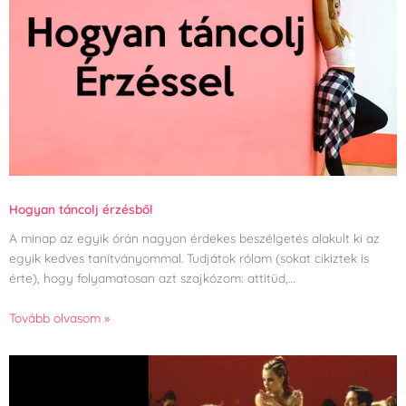
Hogyan táncolj érzésből
A minap az egyik órán nagyon érdekes beszélgetés alakult ki az
egyik kedves tanítványommal. Tudjátok rólam (sokat cikiztek is
érte), hogy folyamatosan azt szajkózom: attitüd,…
Tovább olvasom »