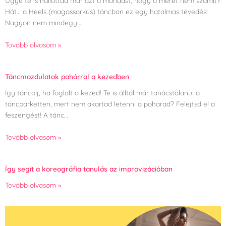
Ugye te is hallottad már azt a mondást, hogy a méret nem számít?
Hát… a Heels (magassarkús) táncban ez egy hatalmas tévedés!
Nagyon nem mindegy,…
Tovább olvasom »
Táncmozdulatok pohárral a kezedben
Így táncolj, ha foglalt a kezed! Te is álltál már tanácstalanul a
táncparketten, mert nem akartad letenni a poharad? Felejtsd el a
feszengést! A tánc…
Tovább olvasom »
Így segít a koreográfia tanulás az improvizációban
Tovább olvasom »