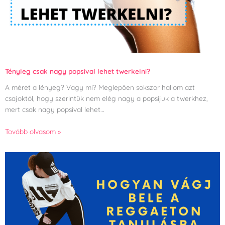
Tényleg csak nagy popsival lehet twerkelni?
A méret a lényeg? Vagy mi? Meglepően sokszor hallom azt
csajoktól, hogy szerintük nem elég nagy a popsijuk a twerkhez,
mert csak nagy popsival lehet…
Tovább olvasom »