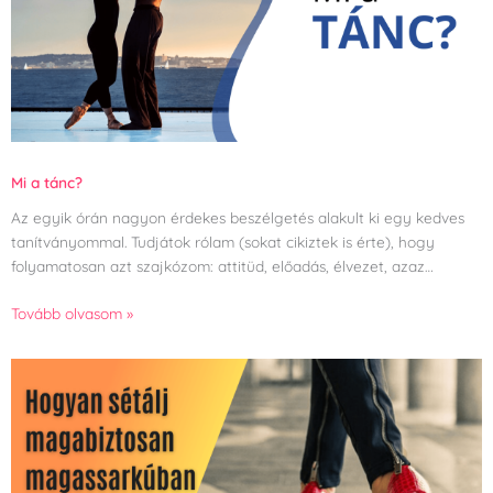
Mi a tánc?
Az egyik órán nagyon érdekes beszélgetés alakult ki egy kedves
tanítványommal. Tudjátok rólam (sokat cikiztek is érte), hogy
folyamatosan azt szajkózom: attitüd, előadás, élvezet, azaz…
Tovább olvasom »