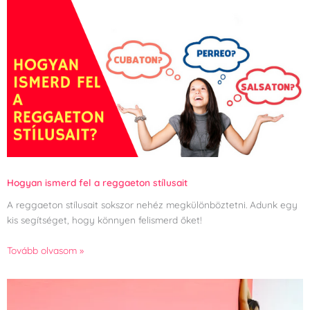
Hogyan ismerd fel a reggaeton stílusait
A reggaeton stílusait sokszor nehéz megkülönböztetni. Adunk egy
kis segítséget, hogy könnyen felismerd őket!
Tovább olvasom »