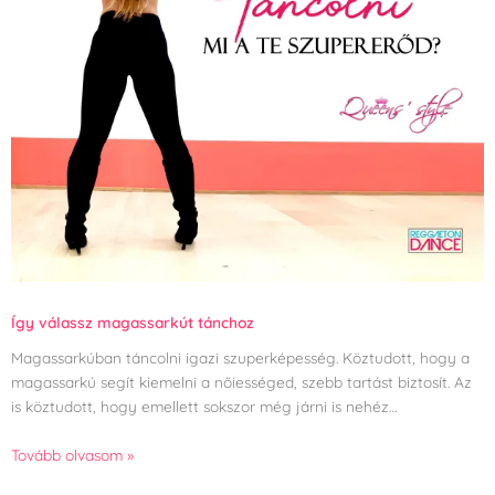
Így válassz magassarkút tánchoz
Magassarkúban táncolni igazi szuperképesség. Köztudott, hogy a
magassarkú segít kiemelni a nőiességed, szebb tartást biztosít. Az
is köztudott, hogy emellett sokszor még járni is nehéz…
Tovább olvasom »