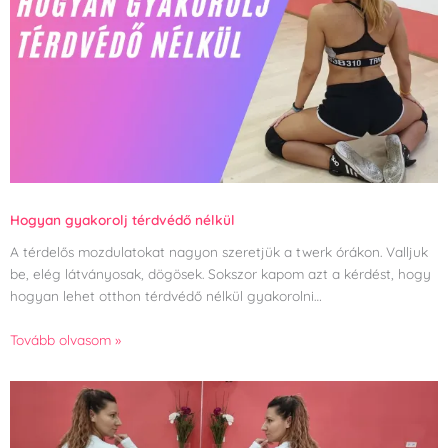
Hogyan gyakorolj térdvédő nélkül
A térdelős mozdulatokat nagyon szeretjük a twerk órákon. Valljuk
be, elég látványosak, dögösek. Sokszor kapom azt a kérdést, hogy
hogyan lehet otthon térdvédő nélkül gyakorolni…
Tovább olvasom »