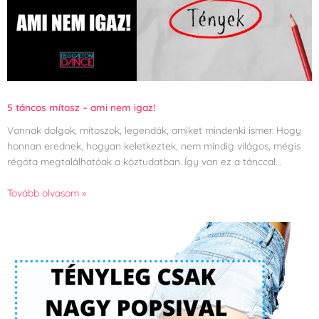
5 táncos mítosz – ami nem igaz!
Vannak dolgok, mítoszok, legendák, amiket mindenki ismer. Hogy
honnan erednek, hogyan keletkeztek, nem mindig világos, mégis
régóta megtalálhatóak a köztudatban. Így van ez a tánccal…
Tovább olvasom »