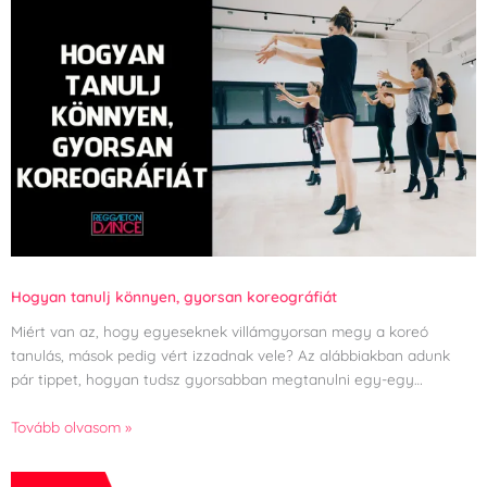
Hogyan tanulj könnyen, gyorsan koreográfiát
Miért van az, hogy egyeseknek villámgyorsan megy a koreó
tanulás, mások pedig vért izzadnak vele? Az alábbiakban adunk
pár tippet, hogyan tudsz gyorsabban megtanulni egy-egy…
Tovább olvasom »