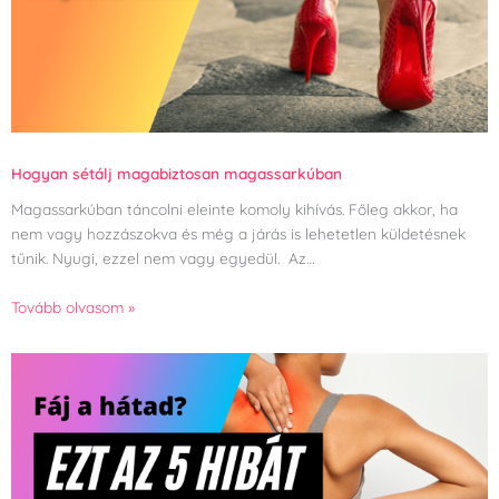
Hogyan sétálj magabiztosan magassarkúban
Magassarkúban táncolni eleinte komoly kihívás. Főleg akkor, ha
nem vagy hozzászokva és még a járás is lehetetlen küldetésnek
tűnik. Nyugi, ezzel nem vagy egyedül. Az…
Tovább olvasom »