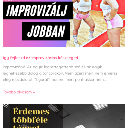
Így fejleszd az improvizációs készséged
Improvizáció. Az egyik legrettegettebb szó és az egyik
legnehezebb dolog a táncórákon. Nem azért mert nem ismersz
elég mozdulatot, “figurát”, hanem mert pont akkor nem…
Tovább olvasom »