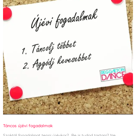
Táncos újévi fogadalmak
Szoktál fogadalmat tenni újévkor? Be is tudod tartani? Ne