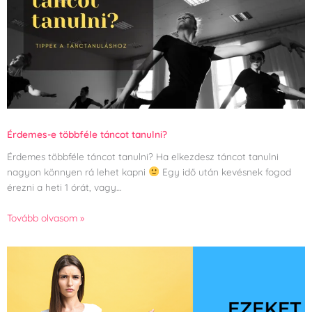
Érdemes-e többféle táncot tanulni?
Érdemes többféle táncot tanulni? Ha elkezdesz táncot tanulni
nagyon könnyen rá lehet kapni
Egy idő után kevésnek fogod
érezni a heti 1 órát, vagy…
Tovább olvasom »