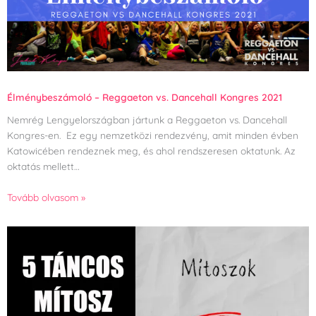
Élménybeszámoló – Reggaeton vs. Dancehall Kongres 2021
Nemrég Lengyelországban jártunk a Reggaeton vs. Dancehall
Kongres-en. Ez egy nemzetközi rendezvény, amit minden évben
Katowicében rendeznek meg, és ahol rendszeresen oktatunk. Az
oktatás mellett…
Tovább olvasom »