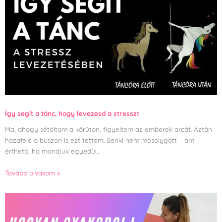
Így segít a tánc, hogy levezesd a stresszt
Ma, ahogy sétáltam a körúton, figyeltem az emberek arcát. Aztán
hazafelé a buszon is ezt tettem. Senki nem mosolygott – ami
érthető, ha mondjuk egyedül…
Tovább olvasom »