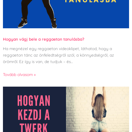
Hogyan vágj bele a reggaeton tanulásba?
Ha megnézel egy reggaeton videoklipet, láthatod, hogy a
reggaeton tánc az önfeledtségről szól, a könnyedségről, az
örömről. Ez így is van, de tudjuk – és…
Tovább olvasom »