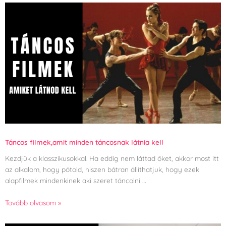
Táncos filmek,amit minden táncosnak látnia kell
Kezdjük a klasszikusokkal. Ha eddig nem láttad őket, akkor most itt
az alkalom, hogy pótold, hiszen bátran állíthatjuk, hogy ezek
alapfilmek mindenkinek aki szeret táncolni …
Tovább olvasom »