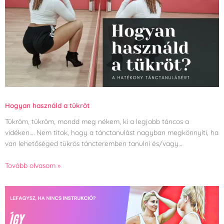
Hogyan használd a tükröt
Tükröm, tükröm, mondd meg nékem, ki a legjobb táncos a
vidéken…. Nem titok, hogy a tánctanulást nagyban megkönnyíti, ha
van lehetőséged tükrös táncteremben tanulni és/vagy…
Tovább olvasom »