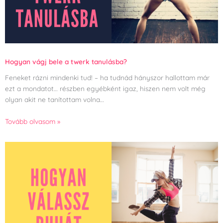
Hogyan vágj bele a twerk tanulásba?
Feneket rázni mindenki tud! – ha tudnád hányszor hallottam már
ezt a mondatot… részben egyébként igaz, hiszen nem volt még
olyan akit ne tanítottam volna…
Tovább olvasom »