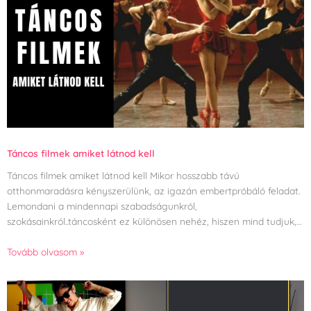
Táncos filmek amiket látnod kell
Táncos filmek amiket látnod kell Mikor hosszabb távú
otthonmaradásra kényszerülünk, az igazán embertpróbáló feladat.
Lemondani a mindennapi szabadságunkról,
szokásainkról..táncosként ez különösen nehéz, hiszen mind tudjuk,…
Tovább olvasom »