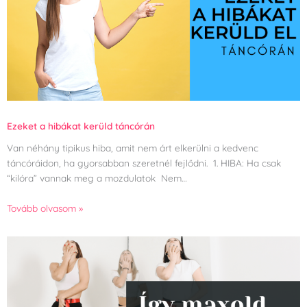
Ezeket a hibákat kerüld táncórán
Van néhány tipikus hiba, amit nem árt elkerülni a kedvenc
táncóráidon, ha gyorsabban szeretnél fejlődni. 1. HIBA: Ha csak
“kilóra” vannak meg a mozdulatok Nem…
Tovább olvasom »