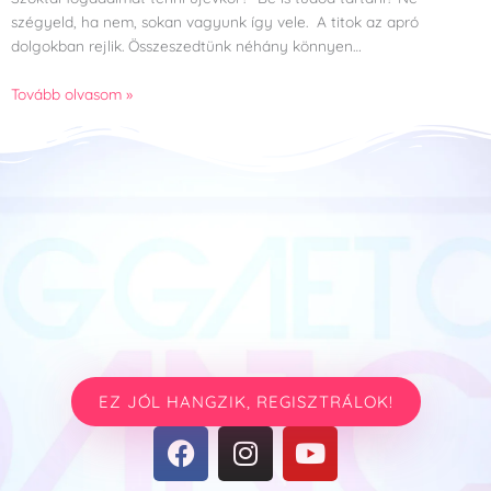
szégyeld, ha nem, sokan vagyunk így vele. A titok az apró
dolgokban rejlik. Összeszedtünk néhány könnyen…
Tovább olvasom »
EZ JÓL HANGZIK, REGISZTRÁLOK!
F
I
Y
a
n
o