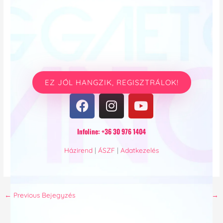
EZ JÓL HANGZIK, REGISZTRÁLOK!
F
I
Y
a
n
o
c
s
u
Infoline: +36 30 976 1404
e
t
t
b
a
u
Házirend
|
ÁSZF
|
Adatkezelés
o
g
b
o
r
e
k
a
←
Previous Bejegyzés
Next Bejegyzés
→
m