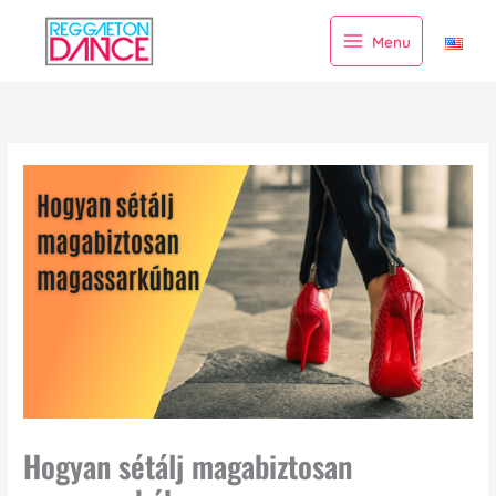
Skip
to
Menu
content
Hogyan sétálj magabiztosan