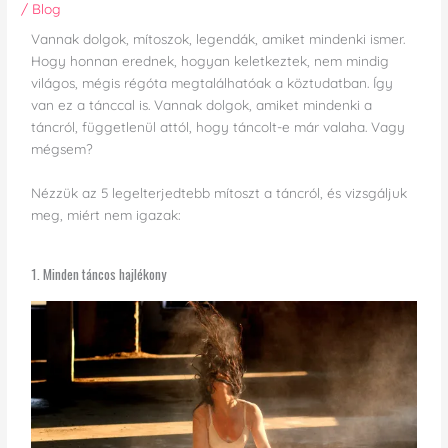
/
Blog
Vannak dolgok, mítoszok, legendák, amiket mindenki ismer.
Hogy honnan erednek, hogyan keletkeztek, nem mindig
világos, mégis régóta megtalálhatóak a köztudatban. Így
van ez a tánccal is. Vannak dolgok, amiket mindenki a
táncról, függetlenül attól, hogy táncolt-e már valaha. Vagy
mégsem?
Nézzük az 5 legelterjedtebb mítoszt a táncról, és vizsgáljuk
meg, miért nem igazak:
1. Minden táncos hajlékony