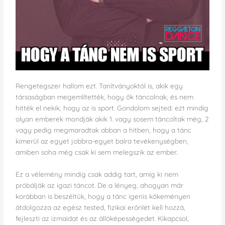
Rengetegszer hallom ezt. Tanítványoktól is, akik egy
társaságban megemlítették, hogy ők táncolnak, és nem
hitték el nekik, hogy az is sport. Gondolom sejted: ezt mindig
olyan emberek mondják akik 1. vagy sosem táncoltak még, 2
vagy pedig megmaradtak abban a hitben, hogy a tánc
kimerül az egyet jobbra-egyet balra tevékenységben,
amiben soha még csak ki sem melegszik az ember.
Ez a vélemény mindig csak addig tart, amíg ki nem
próbálják az igazi táncot. De a lényeg, ahogyan már
korábban is beszéltük, hogy a tánc igenis kőkeményen
átdolgozza az egész tested, fizikai erőnlét kell hozzá,
fejleszti az izmaidat és az állóképességedet. Kikapcsol,