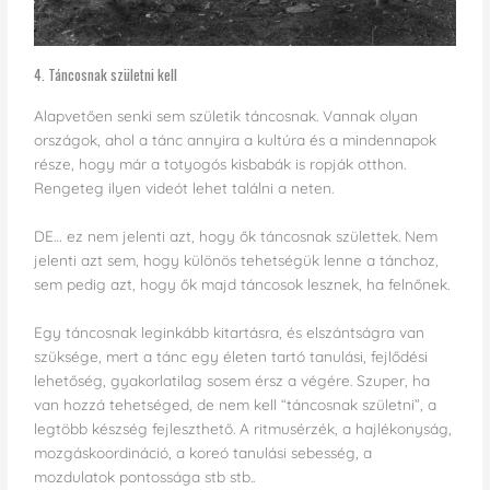
4. Táncosnak születni kell
Alapvetően senki sem születik táncosnak. Vannak olyan
országok, ahol a tánc annyira a kultúra és a mindennapok
része, hogy már a totyogós kisbabák is ropják otthon.
Rengeteg ilyen videót lehet találni a neten.
DE… ez nem jelenti azt, hogy ők táncosnak születtek. Nem
jelenti azt sem, hogy különös tehetségük lenne a tánchoz,
sem pedig azt, hogy ők majd táncosok lesznek, ha felnőnek.
Egy táncosnak leginkább kitartásra, és elszántságra van
szüksége, mert a tánc egy életen tartó tanulási, fejlődési
lehetőség, gyakorlatilag sosem érsz a végére. Szuper, ha
van hozzá tehetséged, de nem kell “táncosnak születni”, a
legtöbb készség fejleszthető. A ritmusérzék, a hajlékonyság,
mozgáskoordináció, a koreó tanulási sebesség, a
mozdulatok pontossága stb stb..