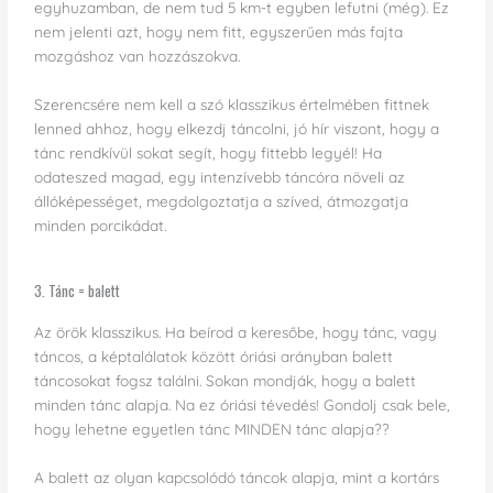
egyhuzamban, de nem tud 5 km-t egyben lefutni (még). Ez
nem jelenti azt, hogy nem fitt, egyszerűen más fajta
mozgáshoz van hozzászokva.
Szerencsére nem kell a szó klasszikus értelmében fittnek
lenned ahhoz, hogy elkezdj táncolni, jó hír viszont, hogy a
tánc rendkívül sokat segít, hogy fittebb legyél! Ha
odateszed magad, egy intenzívebb táncóra növeli az
állóképességet, megdolgoztatja a szíved, átmozgatja
minden porcikádat.
3. Tánc = balett
Az örök klasszikus. Ha beírod a keresőbe, hogy tánc, vagy
táncos, a képtalálatok között óriási arányban balett
táncosokat fogsz találni. Sokan mondják, hogy a balett
minden tánc alapja. Na ez óriási tévedés! Gondolj csak bele,
hogy lehetne egyetlen tánc MINDEN tánc alapja??
A balett az olyan kapcsolódó táncok alapja, mint a kortárs