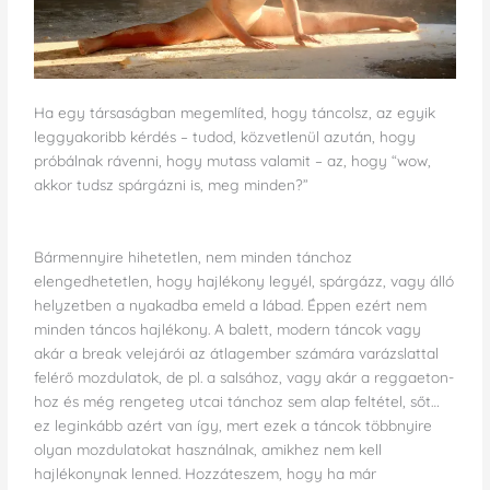
Ha egy társaságban megemlíted, hogy táncolsz, az egyik
leggyakoribb kérdés – tudod, közvetlenül azután, hogy
próbálnak rávenni, hogy mutass valamit – az, hogy “wow,
akkor tudsz spárgázni is, meg minden?”
Bármennyire hihetetlen, nem minden tánchoz
elengedhetetlen, hogy hajlékony legyél, spárgázz, vagy álló
helyzetben a nyakadba emeld a lábad. Éppen ezért nem
minden táncos hajlékony. A balett, modern táncok vagy
akár a break velejárói az átlagember számára varázslattal
felérő mozdulatok, de pl. a salsához, vagy akár a reggaeton-
hoz és még rengeteg utcai tánchoz sem alap feltétel, sőt…
ez leginkább azért van így, mert ezek a táncok többnyire
olyan mozdulatokat használnak, amikhez nem kell
hajlékonynak lenned. Hozzáteszem, hogy ha már