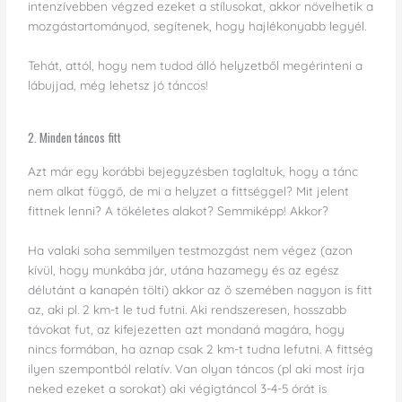
intenzívebben végzed ezeket a stílusokat, akkor növelhetik a
mozgástartományod, segítenek, hogy hajlékonyabb legyél.
Tehát, attól, hogy nem tudod álló helyzetből megérinteni a
lábujjad, még lehetsz jó táncos!
2. Minden táncos fitt
Azt már egy korábbi bejegyzésben taglaltuk, hogy a tánc
nem alkat függő, de mi a helyzet a fittséggel? Mit jelent
fittnek lenni? A tökéletes alakot? Semmiképp! Akkor?
Ha valaki soha semmilyen testmozgást nem végez (azon
kívül, hogy munkába jár, utána hazamegy és az egész
délutánt a kanapén tölti) akkor az ő szemében nagyon is fitt
az, aki pl. 2 km-t le tud futni. Aki rendszeresen, hosszabb
távokat fut, az kifejezetten azt mondaná magára, hogy
nincs formában, ha aznap csak 2 km-t tudna lefutni. A fittség
ilyen szempontból relatív. Van olyan táncos (pl aki most írja
neked ezeket a sorokat) aki végigtáncol 3-4-5 órát is