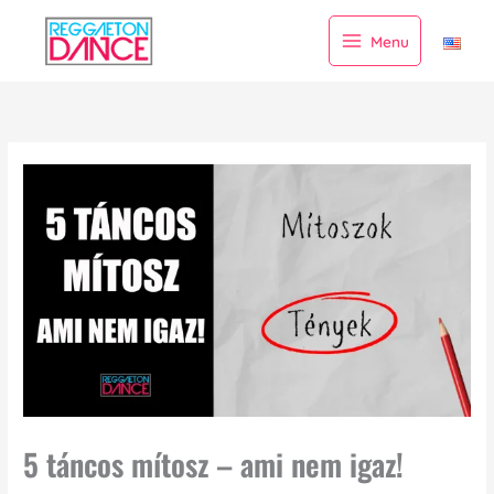
Skip
to
Menu
content
5 táncos mítosz – ami nem igaz!