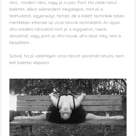
tánc, modern tánc, vagy pl. a jazz. Pont. Ha valaki tanul
balettet, akkor sokmindent megalapoz, mint pl. a
testtudatot, egyensúlyt, tartást, de a balett techinkák teljes
mértékben eltérnek az utcai táncok technikáitól. Az olyan
afro eredetű táncokról mint pl. a reggaeton, twerk,
dancehall, vagy pont az afro house, afro beat még nem is
beszéltem.
Szóval, ha pl. valamilyen utcai táncot szeretnél tanulni, nem
kell balettel alapozni.