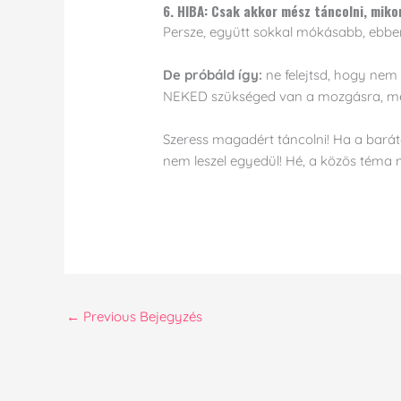
6. HIBA: Csak akkor mész táncolni, miko
Persze, együtt sokkal mókásabb, ebbe
De próbáld így:
ne felejtsd, hogy nem 
NEKED szükséged van a mozgásra, me
Szeress magadért táncolni! Ha a baráta
nem leszel egyedül! Hé, a közös téma
←
Previous Bejegyzés