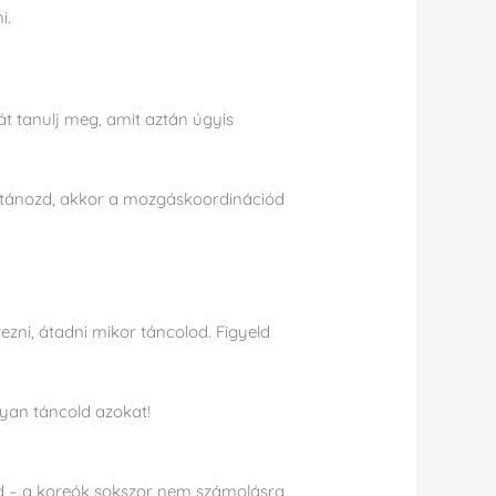
ni.
t tanulj meg, amit aztán úgyis
utánozd, akkor a mozgáskoordinációd
ezni, átadni mikor táncolod. Figyeld
yan táncold azokat!
ed – a koreók sokszor nem számolásra