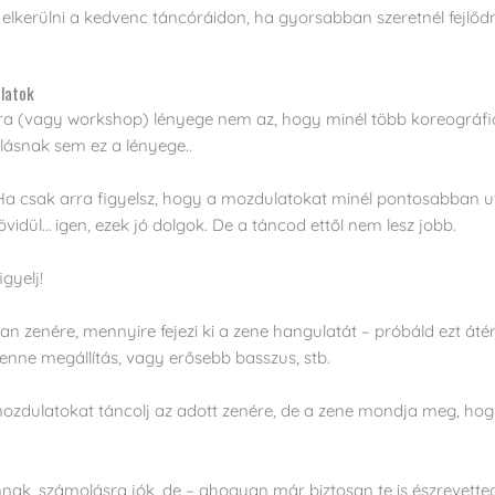
 elkerülni a kedvenc táncóráidon, ha gyorsabban szeretnél fejlőd
ulatok
ra (vagy workshop) lényege nem az, hogy minél több koreográfiá
ulásnak sem ez a lényege..
Ha csak arra figyelsz, hogy a mozdulatokat minél pontosabban 
rövidül… igen, ezek jó dolgok. De a táncod ettől nem lesz jobb.
igyelj!
 zenére, mennyire fejezi ki a zene hangulatát – próbáld ezt átér
benne megállítás, vagy erősebb basszus, stb.
ozdulatokat táncolj az adott zenére, de a zene mondja meg, hog
nak, számolásra jók, de – ahogyan már biztosan te is észrevett