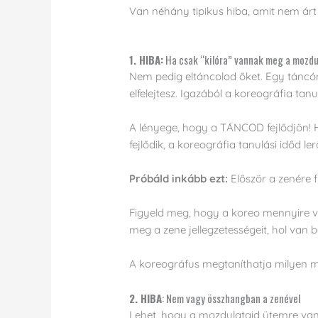
Van néhány tipikus hiba, amit nem árt
1. HIBA:
Ha csak “kilóra” vannak meg a mozd
Nem pedig eltáncolod őket. Egy táncó
elfelejtesz. Igazából a koreográfia tan
A lényege, hogy a TÁNCOD fejlődjön! 
fejlődik, a koreográfia tanulási időd le
Próbáld inkább ezt:
Először a zenére f
Figyeld meg, hogy a koreo mennyire van
meg a zene jellegzetességeit, hol van 
A koreográfus megtaníthatja milyen m
2. HIBA
: Nem vagy összhangban a zenével
Lehet, hogy a mozdulataid ütemre van