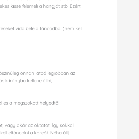
es kissé felemeli a hangját stb. Ezért
éseket vidd bele a táncodba. (nem kell
alószínűleg onnan látod legjobban az
ik irányba kellene állni,
tól és a megszokott helyedtől
 vagy akár az oktatót! Így sokkal
ll eltáncolni a koreót. Néha állj