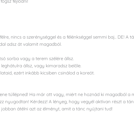
ogsz fejlődni!
félre, nincs a szerénységgel és a félénkséggel semmi baj.. DE! A 
ddal adsz át valamit magadból.
só sorba vagy a terem szélére állsz.
leghátulra állsz, vagy kimaradsz belőle.
taid, ezért inkább kicsiben csinálod a koreót.
.
lene túllépned! Ha már ott vagy, miért ne hoznád ki magadból 
ázz nyugodtan! Kérdezz! A lényeg, hogy vegyél aktívan részt a tánc
jobban átélni azt az élményt, amit a tánc nyújtani tud!