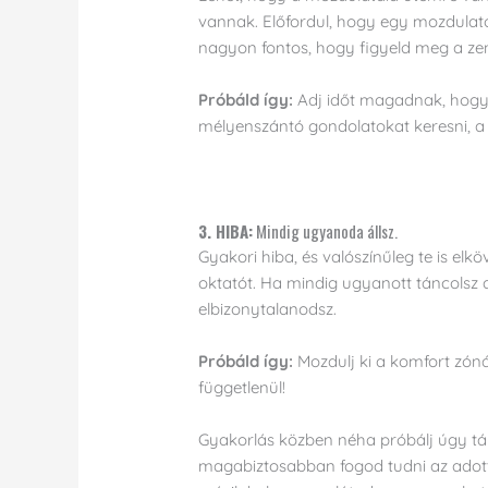
vannak. Előfordul, hogy egy mozdulatot
nagyon fontos, hogy figyeld meg a zen
Próbáld így:
Adj időt magadnak, hogy m
mélyenszántó gondolatokat keresni, a 
3. HIBA:
Mindig ugyanoda állsz.
Gyakori hiba, és valószínűleg te is el
oktatót. Ha mindig ugyanott táncolsz ak
elbizonytalanodsz.
Próbáld így:
Mozdulj ki a komfort zónád
függetlenül!
Gyakorlás közben néha próbálj úgy tá
magabiztosabban fogod tudni az adott ré