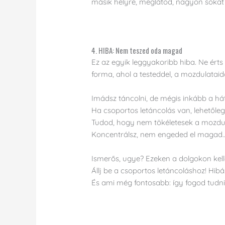
másik helyre, meglátod, nagyon sokat f
4. HIBA: Nem teszed oda magad
Ez az egyik leggyakoribb hiba. Ne érts 
forma, ahol a testeddel, a mozdulatai
Imádsz táncolni, de mégis i
nkább a hát
Ha csoportos letáncolás van, lehetőleg 
Tudod, hogy nem tökéletesek a mozdula
Koncentrálsz, nem engeded el magad.
Ismerős, ugye? Ezeken a dolgokon kel
Állj be a csoportos letáncoláshoz! Hib
És ami még fontosabb: így fogod tudni 