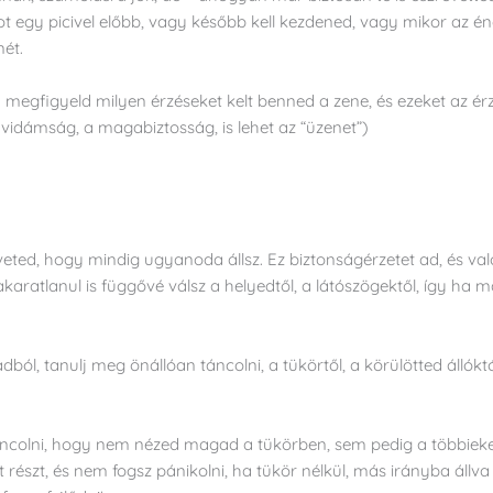
 egy picivel előbb, vagy később kell kezdened, vagy mikor az ének
ét.
egfigyeld milyen érzéseket kelt benned a zene, és ezeket az érz
vidámság, a magabiztosság, is lehet az “üzenet”)
követed, hogy mindig ugyanoda állsz. Ez biztonságérzetet ad, és v
aratlanul is függővé válsz a helyedtől, a látószögektől, így ha más
ból, tanulj meg önállóan táncolni, a tükörtől, a körülötted állók
ncolni, hogy nem nézed magad a tükörben, sem pedig a többieket,
szt, és nem fogsz pánikolni, ha tükör nélkül, más irányba állva ke