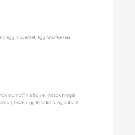
tánc egy művészet, egy önkifejezési
a maximumot? Ne bújj el mások mögé!
órán, hiszen így fejlődsz a legjobban!