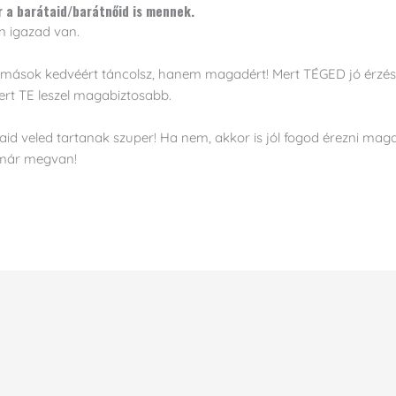
r a barátaid/barátnőid is mennek.
n igazad van.
mások kedvéért táncolsz, hanem magadért! Mert TÉGED jó érzéssel 
rt TE leszel magabiztosabb.
id veled tartanak szuper! Ha nem, akkor is jól fogod érezni maga
 már megvan!