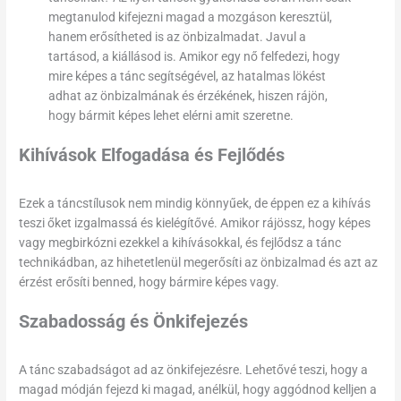
megtanulod kifejezni magad a mozgáson keresztül,
hanem erősítheted is az önbizalmadat. Javul a
tartásod, a kiállásod is. Amikor egy nő felfedezi, hogy
mire képes a tánc segítségével, az hatalmas lökést
adhat az önbizalmának és érzékének, hiszen rájön,
hogy bármit képes lehet elérni amit szeretne.
Kihívások Elfogadása és Fejlődés
Ezek a táncstílusok nem mindig könnyűek, de éppen ez a kihívás
teszi őket izgalmassá és kielégítővé. Amikor rájössz, hogy képes
vagy megbirkózni ezekkel a kihívásokkal, és fejlődsz a tánc
technikádban, az hihetetlenül megerősíti az önbizalmad és azt az
érzést erősíti benned, hogy bármire képes vagy.
Szabadosság és Önkifejezés
A tánc szabadságot ad az önkifejezésre. Lehetővé teszi, hogy a
magad módján fejezd ki magad, anélkül, hogy aggódnod kelljen a