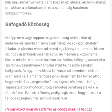
külvilág véleménye miatt. Tánc közben az lehetsz, aki lenni akarsz
ott, abban a pillanatban; és ez a szabadság hatalmas
önbizalomforrás.
Befogadó közösség
Ha épp nem vagy toppon magabiztosság terén akkor új
emberekkel ismerkedni nem csak nehéz, de sokszor lehetelen
feladat. A táncóra ehhez ad neked egy könnyített terepet, hiszen
ok, hogy új emberek vesznek körül, de megvan a közös téma,
hiszen mindenki a tánc miatt van ott. Valószínűleg ugyanannyira
szeretnek/szeretnének táncolni, mint te, hasonló zenéket
hallgattok, és ugyanazokkal a kihívásokkal szembesülnek az
órán, mint Te. Hamar rá fogsz jönni, hogy nem kell félned attól,
hogy ezekkel az „idegenekkel” beszélgess, sőt élvezni is fogod!
Tapasztalatból mondom, hogy rengeteg barátság alakul ki a
táncórákon. Ez a sikerélmény pedig segít majd, hogy ne csak a
táncos közegben merj nyitni mások felé!
Ha úgy érzed, hogy elvesztetted az önbizalmad, ne habozz