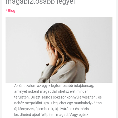
magabiztosabb legyél
/
Blog
Az önbizalom az egyik legfontosabb tulajdonság,
amelyet nőként magaddal vihetsz élet minden
területén. De ezt sajnos sokszor könnyű elveszíteni, és
nehéz megtalálni újra. Elég lehet egy munkahelyváltás,
új környezet, új emberek, új elvárások és máris
kezdheted újból felépíteni magad. Vagy egész