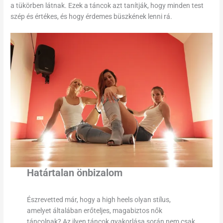
a tükörben látnak. Ezek a táncok azt tanítják, hogy minden test
szép és értékes, és hogy érdemes büszkének lenni rá.
Határtalan önbizalom
Észrevetted már, hogy a high heels olyan stílus,
amelyet általában erőteljes, magabiztos nők
táncolnak? Az ilyen táncok gyakorlása során nem csak