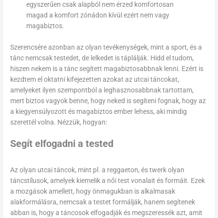
egyszerűen csak alapból nem érzed komfortosan
magad a komfort zónádon kívül ezért nem vagy
magabiztos.
Szerencsére azonban az olyan tevékenységek, mint a sport, és a
tánc nemcsak testedet, de lelkedet is táplálják. Hidd el tudom,
hiszen nekem is a tánc segített magabiztosabbnak lenni. Ezért is
kezdtem el oktatni kifejezetten azokat az utcai táncokat,
amelyeket ilyen szempontból a leghasznosabbnak tartottam,
mert biztos vagyok benne, hogy neked is segíteni fognak, hogy az
a kiegyensúlyozott és magabiztos ember lehess, aki mindig
szerettél volna. Nézzük, hogyan:
Segít elfogadni a tested
Az olyan utcai táncok, mint pl. a reggaeton, és twerk olyan
táncstílusok, amelyek kiemelik a női test vonalait és formáit. Ezek
a mozgások amellett, hogy önmagukban is alkalmasak
alakformálásra, nemcsak a testet formálják, hanem segítenek
abban is, hogy a táncosok elfogadják és megszeressék azt, amit