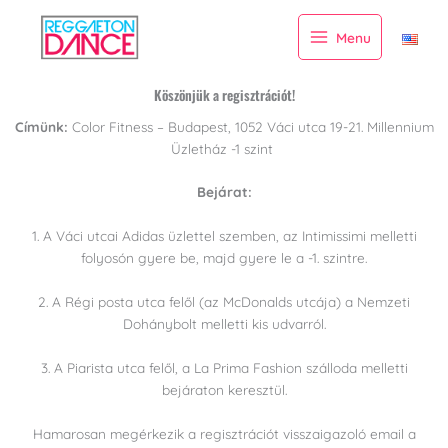
Skip
to
Menu
content
Köszönjük a regisztrációt!
Címünk:
Color Fitness – Budapest, 1052 Váci utca 19-21. Millennium
Üzletház -1 szint
Bejárat:
1. A Váci utcai Adidas üzlettel szemben, az Intimissimi melletti
folyosón gyere be, majd gyere le a -1. szintre.
2. A Régi posta utca felől (az McDonalds utcája) a Nemzeti
Dohánybolt melletti kis udvarról.
3. A Piarista utca felől, a La Prima Fashion szálloda melletti
bejáraton keresztül.
Hamarosan megérkezik a regisztrációt visszaigazoló email a