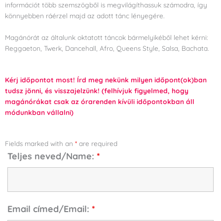
információt több szemszögből is megvilágíthassuk számodra, így
könnyebben ráérzel majd az adott tánc lényegére.
Magánórát az általunk oktatott táncok bármelyikéből lehet kérni:
Reggaeton, Twerk, Dancehall, Afro, Queens Style, Salsa, Bachata.
Kérj időpontot most! Írd meg nekünk milyen időpont(ok)ban
tudsz jönni, és visszajelzünk! (felhívjuk figyelmed, hogy
magánórákat csak az órarenden kívüli időpontokban áll
módunkban vállalni)
Fields marked with an
*
are required
Teljes neved/Name:
*
Email címed/Email:
*