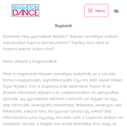
Skip
to
Menu
content
Magánórák
Szeretnél még gyorsabban fejlődni? Teljesen személyre szabott
instrukciókat kapni a tánctanuláshoz? Esetleg nincs időd az
órarend szerinti órákra járni?
Akkor válaszd a magánórákat!
Mivel a magánórák teljesen személyre szabottak, ez a tanulási
forma a leggyorsabb, leghatékonyabb. Egy óra alatt sokkal többet
fogsz fejlődni, mint a csoportos órák alkalmával, hiszen itt az
átadott információ teljesen a te tudásszintedhez, és igényeidhez
igazodik, így gyorsabban elérhető a kitűzött cél, legyen az egy
alap tánctudás, koreográfia elsajátítása, fellépésre, versenyre való
felkészülés, esküvői tánc. Ha gyorsan tanulsz így sokkal több
információhoz jutsz egy-egy óra alatt, mint a csoportos órákon. Ha
lassabban tanulsz, a magán óra remek lehetőség arra, hogy az