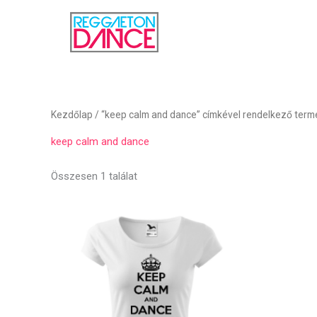
Skip
to
content
Kezdőlap
/ “keep calm and dance” címkével rendelkező ter
keep calm and dance
Összesen 1 találat
Ártartomány:
Ennek
4.790 Ft
a
-
6.240 Ft
terméknek
több
variációja
van.