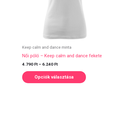
A
változatok
a
termékoldalon
választhatók
ki
Keep calm and dance minta
Női póló – Keep calm and dance fekete
4.790
Ft
–
6.240
Ft
Opciók választása