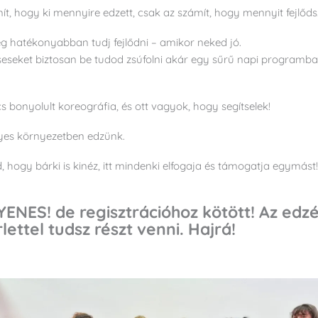
, hogy ki mennyire edzett, csak az számít, hogy mennyit fejlőds
ég hatékonyabban tudj fejlődni – amikor neked jó.
zéseseket biztosan be tudod zsúfolni akár egy sűrű napi programb
s bonyolult koreográfia, és ott vagyok, hogy segítselek!
yes környezetben edzünk.
d, hogy bárki is kinéz, itt mindenki elfogaja és támogatja egymást
GYENES! de regisztrációhoz kötött! Az ed
tel tudsz részt venni. Hajrá!