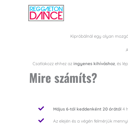
Skip
to
content
Kipróbálnál egy olyan mozgá
Csatlakozz ehhez az
ingyenes kihíváshoz
, és l
Mire számíts?
Május 6-tól keddenként 20 órától
4 h
Az elején és a végén felmérjük menny