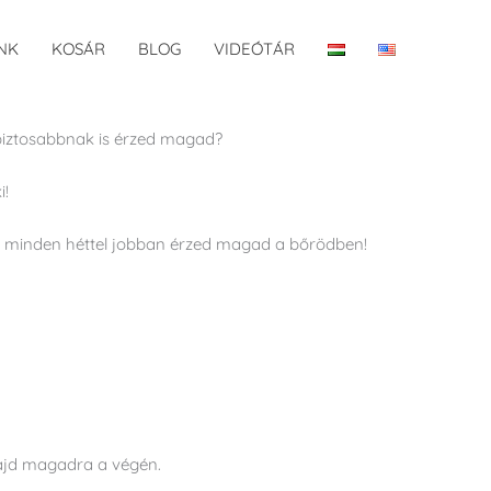
NK
KOSÁR
BLOG
VIDEÓTÁR
biztosabbnak is érzed magad?
i!
pedig minden héttel jobban érzed magad a bőrödben!
 majd magadra a végén.