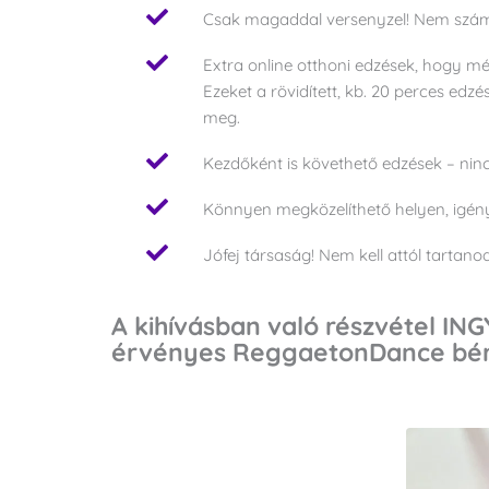
Csak magaddal versenyzel! Nem számít
Extra online otthoni edzések, hogy m
Ezeket a rövidített, kb. 20 perces ed
meg.
Kezdőként is követhető edzések – ninc
Könnyen megközelíthető helyen, igén
Jófej társaság! Nem kell attól tartano
A kihívásban való részvétel IN
érvényes ReggaetonDance bérlet