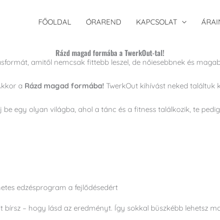
FŐOLDAL
ÓRAREND
KAPCSOLAT
ÁRAI
Rázd magad formába a TwerkOut-tal!
sformát, amitől nemcsak fittebb leszel, de nőiesebbnek és maga
Akkor a
Rázd magad formába!
TwerkOut kihívást neked találtuk k
épj be egy olyan világba, ahol a tánc és a fitness találkozik, te 
etes edzésprogram a fejlődésedért
it bírsz – hogy lásd az eredményt. Így sokkal büszkébb lehetsz