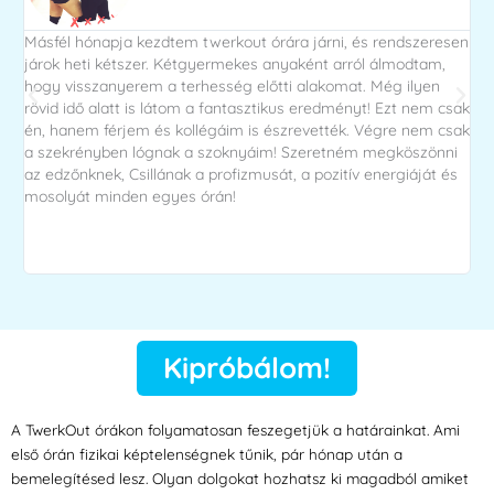
Másfél hónapja kezdtem twerkout órára járni, és rendszeresen
Be
járok heti kétszer. Kétgyermekes anyaként arról álmodtam,
ére
hogy visszanyerem a terhesség előtti alakomat. Még ilyen
vé
rövid idő alatt is látom a fantasztikus eredményt! Ezt nem csak
te
én, hanem férjem és kollégáim is észrevették. Végre nem csak
vol
a szekrényben lógnak a szoknyáim! Szeretném megköszönni
ne 
az edzőnknek, Csillának a profizmusát, a pozitív energiáját és
ma
mosolyát minden egyes órán!
na
be
úg
tu
Kipróbálom!
A TwerkOut órákon folyamatosan feszegetjük a határainkat. Ami
első órán fizikai képtelenségnek tűnik, pár hónap után a
bemelegítésed lesz. Olyan dolgokat hozhatsz ki magadból amiket