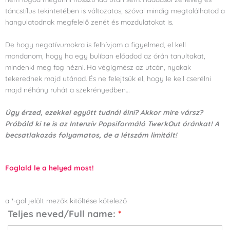
táncstílus tekintetében is változatos, szóval mindig megtalálhatod a
hangulatodnak megfelelő zenét és mozdulatokat is.
De hogy negatívumokra is felhívjam a figyelmed, el kell
mondanom, hogy ha egy buliban előadod az órán tanultakat,
mindenki meg fog nézni. Ha végigmész az utcán, nyakak
tekerednek majd utánad. És ne felejtsük el, hogy le kell cserélni
majd néhány ruhát a szekrényedben…
Úgy érzed, ezekkel együtt tudnál élni? Akkor mire vársz?
Próbáld ki te is az Intenzív Popsiformáló TwerkOut óránkat! A
becsatlakozás folyamatos, de a létszám limitált!
Foglald le a helyed most!
a *-gal jelölt mezők kitöltése kötelező
Teljes neved/Full name:
*