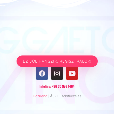
EZ JÓL HANGZIK, REGISZTRÁLOK!
F
I
Y
a
n
o
c
s
u
Infoline: +36 30 976 1404
e
t
t
b
a
u
Házirend
| ÁSZF | Adatkezelés
o
g
b
o
r
e