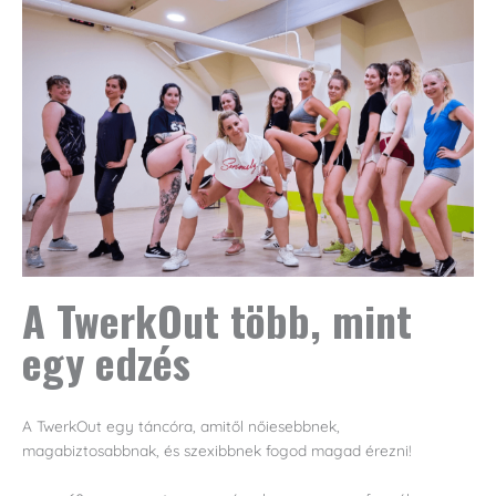
A TwerkOut több, mint
egy edzés
A TwerkOut egy táncóra, amitől nőiesebbnek,
magabiztosabbnak, és szexibbnek fogod magad érezni!