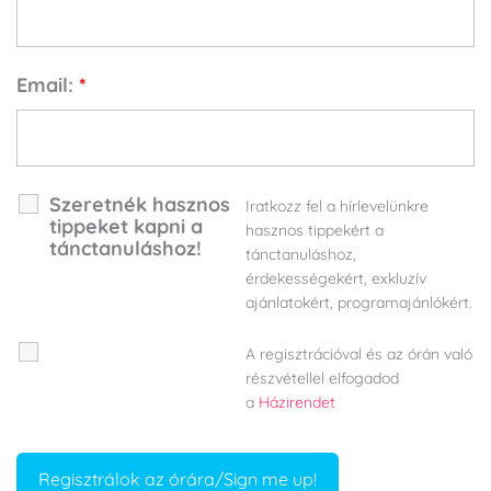
Email:
*
Szeretnék hasznos
Iratkozz fel a hírlevelünkre
tippeket kapni a
hasznos tippekért a
tánctanuláshoz!
tánctanuláshoz,
érdekességekért, exkluzív
ajánlatokért, programajánlókért.
A regisztrációval és az órán való
részvétellel elfogadod
a
Házirendet