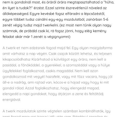
nem is gondolnál most, és óráról órára megtapasztalhatod a “hűha,
én ilyet is tudok?!” érzést. Ezzel szinte észrevétlenül növeled az
állóképességed. Egyre kevésbé fogsz elfáradni a lépcsőzéstől,
egyre többet tudsz csinálni egy-egy mozdulatból, zsinórban 5-6
zenét végig tudsz majd twerkelni. (ez most nem tűnik olyan nagy
számnak, de próbáld csak ki, rá fogsz jönni, hogy elég kemény
feladat akár már 1 zenét is végignyomni)
A twerk-et nem edzésnek fogod majd fel. Egy olyan mozgásforma
amit várhatsz a nap végén. Csak csajok között lehetsz, és teljesen
kikapcsolódhatsz Kizárhatod a külvilágot egy órára, nem kell a
pasiddal, a főnököddel, a gyerekkel, a szomszéddal vagy a hülye
ügyfelekkel foglalkoznod, csakis magaddal. Nem kell azon
gondolkoznod mit vegyél hazafelé, vagy mit főzz vacsira, hogy jól
áll-e a nadrág, ami rajtad van, kócos-e a hajad vagy hogy ki mit
gondol rólad. Azzal foglalkozhatsz, hogy elengedd magad,
elengedd a napi gondokat, hogy átjárjon a zene és feltöltődj
energiával.
A twerk mozdulatok szinte végtelen számban kombinálhatók, így
nem fogod megunni hosszú idő után sem. Ráadásul zeneileg és