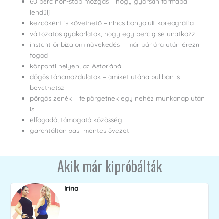
60 perc non-stop mozgás – hogy gyorsan formába
lendülj
kezdőként is követhető – nincs bonyolult koreográfia
változatos gyakorlatok, hogy egy percig se unatkozz
instant önbizalom növekedés – már pár óra után érezni
fogod
központi helyen, az Astoriánál
dögös táncmozdulatok – amiket utána buliban is
bevethetsz
pörgős zenék – felpörgetnek egy nehéz munkanap után
is
elfogadó, támogató közösség
garantáltan pasi-mentes övezet
Akik már kipróbálták
Irina