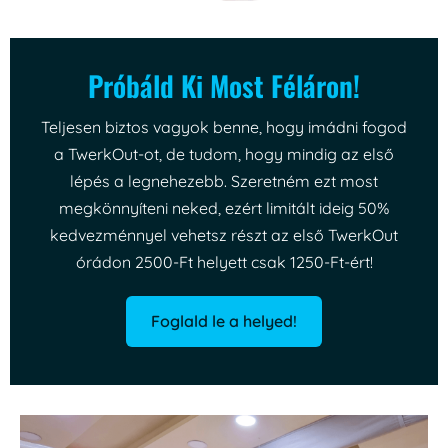
Próbáld Ki Most Féláron!
Teljesen biztos vagyok benne, hogy imádni fogod
a TwerkOut-ot, de tudom, hogy mindig az első
lépés a legnehezebb. Szeretném ezt most
megkönnyíteni neked, ezért limitált ideig 50%
kedvezménnyel vehetsz részt az első TwerkOut
órádon 2500-Ft helyett csak 1250-Ft-ért!
Foglald le a helyed!