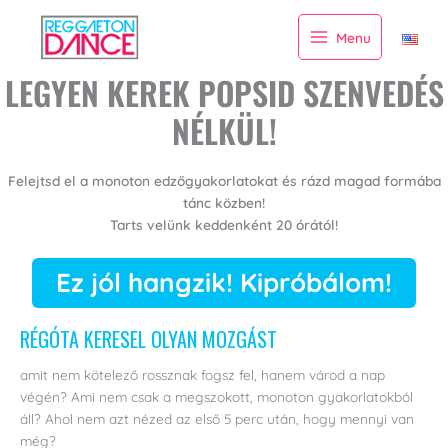
Skip
to
Menu
content
LEGYEN KEREK POPSID SZENVEDÉS
NÉLKÜL!
Felejtsd el a monoton edzőgyakorlatokat és rázd magad formába
tánc közben!
Tarts velünk keddenként 20 órától!
Ez jól hangzik! Kipróbálom!
RÉGÓTA KERESEL OLYAN MOZGÁST
amit nem kötelező rossznak fogsz fel, hanem várod a nap
végén? Ami nem csak a megszokott, monoton gyakorlatokból
áll? Ahol nem azt nézed az első 5 perc után, hogy mennyi van
még?