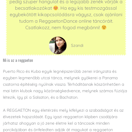
pedig szuper hangulat és a legújabb zenék várják a
becsatlakozókat
. Ha egy kis testmozgással
egybekötött kikapcsolódásra vágysz, csak ajánlani
tudom a ReggaetonDance online táncóráit.
Csatlakozz, nem fogod megbánni!
Szandi
Mi is az a reggaeton
Puerto Rico és Kuba egyik legnépszerűbb zenei irányzata és
egyben legmenőbb utcai tánca, melynek gyökerei a Panama
csatorna építéséig nyúlnak vissza. Térhódításnak köszönhetően a
mai latin klubok nagy közönségkedvence, melynek számos fúziója
létezik, így pl. a Salsaton, és a Bachaton.
A REGGAETON egy életérzés mely kifelyezi a szabadságot és az
élvezetek hajszolását. Egy igazi reggaeton klipben csodájára
járhatsz ahogyan a jó zene életre kel a táncosok minden
porcikájában és önfeledten adják át magukat a reggaeton