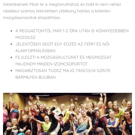
lüktetésének! Most te is megtanulhatod, és hidd el nem nehéz
ráadásul számos tekintetben jótékony hatású a kötetlen
mozgássorozatok elsajátítása.
A REGGAETONTÓL MÁR 1-2 ÓRA UTÁN IS KÖNNYEDEBBEN
MOZOGSZ
JELENTŐSEN SEGÍT EGY EDZÉS AZ FÉRFI ÉS NŐI
ALAKFORMÁLÁSBAN
FEJLESZTI A MOZGÁSKULTÚRÁT ÉS MEGMOZGAT
MAJDNEM MINDEN IZOMCSOPORTOT
MAGABIZTOSAN TUDSZ MAJD TÁNCOLNI SZINTE
BÁRMILYEN BULIBAN