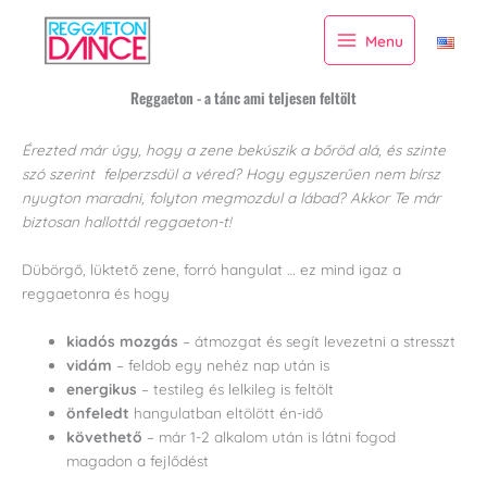
Skip
to
Menu
content
Reggaeton - a tánc ami teljesen feltölt
Érezted már úgy, hogy a zene bekúszik a bőröd alá, és szinte
szó szerint felperzsdül a véred? Hogy egyszerűen nem bírsz
nyugton maradni, folyton megmozdul a lábad? Akkor Te már
biztosan hallottál reggaeton-t!
Dübörgő, lüktető zene, forró hangulat … ez mind igaz a
reggaetonra és hogy
kiadós mozgás
– átmozgat és segít levezetni a stresszt
vidám
– feldob egy nehéz nap után is
energikus
– testileg és lelkileg is feltölt
önfeledt
hangulatban eltölött én-idő
követhető
– már 1-2 alkalom után is látni fogod
magadon a fejlődést