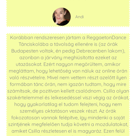
Andi
Korábban rendszeresen jártam a ReggaetonDance
Tánciskolába a távolság ellenére is (az órák
Budapesten voltak, én pedig Debrecenben lakom),
azonban a járvány meghiúsította ezeket az
utazásokat. Ezért nagyon megörültem, amikor
megláttam, hogy lehetőség van náluk az online órán
való részvételre. Mivel nem vettem részt azelőtt ilyen
formában tánc órán, nem igazán tudtam, hogy mire
számítsak, de pozitívan kellett csalódnom. Csilla olyan
szakértelemmel és lelkesedéssel viszi végig az órákat,
hogy gyakorlatilag el tudom felejteni, hogy nem
személyes oktatáson veszek részt. Az órák
fokozatosan vannak felépítve, így mindenki a saját
szintjének megfelelően tudja követni a mozdulatokat,
amiket Csilla részletesen el is magyaráz. Ezen felül