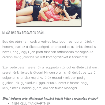
MI VÁR RÁD EGY REGGAETON ÓRÁN...
Egy óra után nem csak a kedved lesz jobb – ezt garantáljuk -,
hanem javul az állóképességed, a tartásod és az önbizalmad is
növeli, hogy egy ilyen profi táncban otthonosan mozogsz. Az
órákon sok gyakorlás mellett koreográfiákat is tanulhatsz…
Szenvedélyesen szeretjük a reggaeton táncot és életérzést amit
szeretnénk Neked is átadni. Minden órán ismétlünk és persze új
dolgokat is tanulsz majd. Az órák második felében pedig
gyakorlunk, gyakorlunk, gyakorlunk… ezért is fontos, hogy
kényelmes ruhában gyere, amiben tudsz mozogni.
Miért érdemes még ellátogatni hozzánk hétről hétre a reggaeton órákra?
NEM KELL TÁNCPARTNER