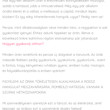
Már egy-két alkalom után is érezhetően könnyedebben mozogsz,
szebb a tartásod, jobb a ritmusérzéked. Még egy pár alkalom
önálló életet él a vállad, a mellkasod, a csípőd, mindezt lépés
közben! Ez így elég hihetetlennek hangzik, ugye? Pedig nem az!
Persze, mint általánosságban véve minden tánc, a reggaeton is sok
gyakorlást igényel. Ehhez adunk tippeket az órán, illetve a
következő linkre kattintva rögtön elolvashatsz pár jótanácsot:
Hogyan gyakorolj otthon?
Minden órán ismétlünk és persze új dolgokat is tanulunk. Az órák
második felében pedig gyakorlunk, gyakorlunk, gyakorlunk… ezért
is fontos, hogy kényelmes ruhában gyere, amiben tudsz mozogni,
és folyadékutánpótlás is erősen ajánlott!
FIGYELEM! AZ ÓRÁK TÖKÉLETESEN ALKALMASAK A ROSSZ
HANGULAT MEGZAVARÁSÁRA, ROMBOLÓ HATÁSSAL VANNAK A
SZÜRKE HÉTKÖZNAPOKRA!
Mi szenvedélyesen szeretjük ezt a táncot, és az életérzést, amit
képvisel, az órákon ezt is szeretnénk átadni Neked!