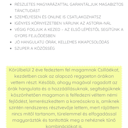
RÉSZLETES MAGYARÁZATTAL GARANTÁLJUK MAGABIZTOS
TÁNCTUDÁST
SZEMÉLYESEN ÉS ONLINE IS CSATLAKOZHATSZ
IGÉNYES KÖRNYEZETBEN VÁRUNK AZ ASTORIA-NÁL
VÉGIG FOGJUK A KEZED – AZ ELSŐ LÉPÉSTŐL SEGÍTÜNK A
GYORS FEJLŐDÉSBEN
JÓ HANGULATÚ ÓRÁK, KELLEMES KIKAPCSOLÓDÁS
SZUPER A KÖZÖSSÉG
Körülbelül 2 éve fedeztem fel magamnak Csilláékat,
kezdetben csak az alapozó reggaeton óráikon
vettem részt. Később, ahogy magával ragadott az
órák hangulata és a hozzáállásuknak, segítségüknek
köszönhetően magamon is felfedezni véltem némi
fejlődést, lemerészkedtem a koreósokra is, amiknek
szintén rendszeres résztvevője lettem, mert rájöttem
nincs mitől tartanom, türelemmel és elfogadással
magyarázták és tanították meg a nehéznek tűnő
kombinációkat is.