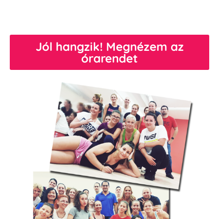
Jól hangzik! Megnézem az
órarendet