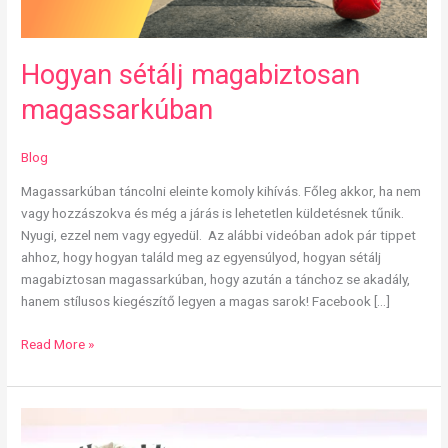
Hogyan sétálj magabiztosan
magassarkúban
Blog
Magassarkúban táncolni eleinte komoly kihívás. Főleg akkor, ha nem
vagy hozzászokva és még a járás is lehetetlen küldetésnek tűnik.
Nyugi, ezzel nem vagy egyedül. Az alábbi videóban adok pár tippet
ahhoz, hogy hogyan találd meg az egyensúlyod, hogyan sétálj
magabiztosan magassarkúban, hogy azután a tánchoz se akadály,
hanem stílusos kiegészítő legyen a magas sarok! Facebook […]
Read More »
Így
válassz