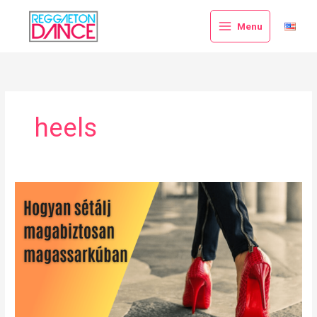
Skip
to
Menu
content
heels
Hogyan
sétálj
magabiztosan
magassarkúban