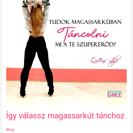
magassarkút
tánchoz
Így válassz magassarkút tánchoz
Blog